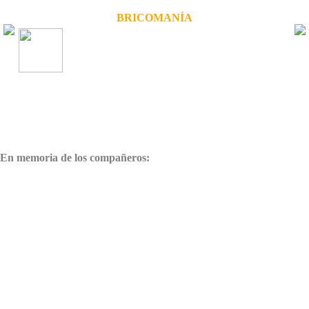
BRICOMANÍA
Tutorial
Reemplazar luz del cuenta.
Failed loading XML:
ParsePI: PI php never end ...
Start tag expected, '<' not found
ParsePI: PI php never end ...
Start tag expected, '<' not found
En memoria de los compañeros:
Tomás (Yurco)
Santos (Ligrimo)
Paco (Pacomer)
Isaac (Bocanegra)
Web sensibilizada en contra de los guardarrailes asesinos